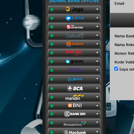
JADWAL BANK OFFLINE
Email
Nama Ban
Nama Reke
Nomor Rek
Kode Valid
Saya se