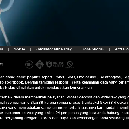
88
|
mobile
|
Kalkulator Mix Parlay
|
Zona Skor88
|
Anti Blo
an game-game populer seperti Poker, Slots, Live casino , Bolatangkas, Tog
ap sportbook. Dengan tampilan responsif serta keamanan data yang terjam
erbaik siap dimainkan untuk mendapatkan kemenangan.
n terbaik dalam memberikan pelayanan. Proses deposit dan withdraw yang 
in semua game Skor88 karena semua proses tranksaksi Skor88 didukung
ercaya yang menyediakan game
terbaik pastinya kami sudah memili
judi online
itur customer service yang online 24 jam penuh yang bisa anda hubungi kap
gera bergabung dengan Skor88 dan dapatkan kemenangan anda sekarang ju