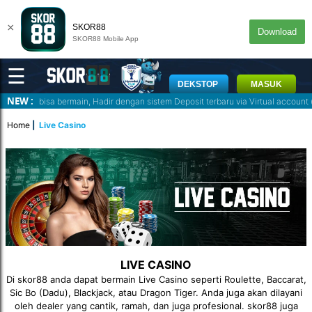
×
SKOR88
Download
SKOR88 Mobile App
☰
DEKSTOP
MASUK
NEW :
da sudah bisa bermain, Hadir dengan sistem Deposit terbaru via Virtual acc
Home
Live Casino
LIVE CASINO
Di skor88 anda dapat bermain Live Casino seperti Roulette, Baccarat,
Sic Bo (Dadu), Blackjack, atau Dragon Tiger. Anda juga akan dilayani
oleh dealer yang cantik, ramah, dan juga profesional. skor88 juga